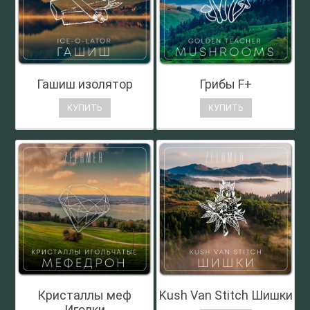
Гашиш изолятор
Грибы F+
КУПИТЬ
КУПИТЬ
Кристаллы меф
Kush Van Stitch Шишки
Иголки