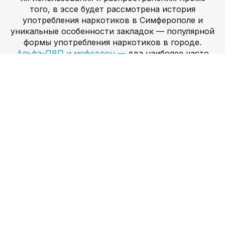
того, в эссе будет рассмотрена история
употребления наркотиков в Симферополе и
уникальные особенности закладок — популярной
формы употребления наркотиков в городе.
Альфа-ПВП и мефедрон —
два наиболее часто
употребляемых препарата в Симферополе.
Альфа-ПВП, также известный как «флакка»,
представляет собой синтетический катинон,
оказывающий стимулирующее действие на
организм.
Мефедрон, также известный как «соль
для ванн»,
представляет собой синтетический
стимулятор, вызывающий эффект, аналогичный
МДМА или кокаину. Оба вещества вызывают
сильную зависимость и могут причинить
потребителям серьезный физический и
психологический вред. Несмотря на опасность,
связанную с этими веществами, они остаются
популярными среди наркопотребителей
Симферополя. Доступность этих препаратов
отчасти обусловлена отсутствием правил их