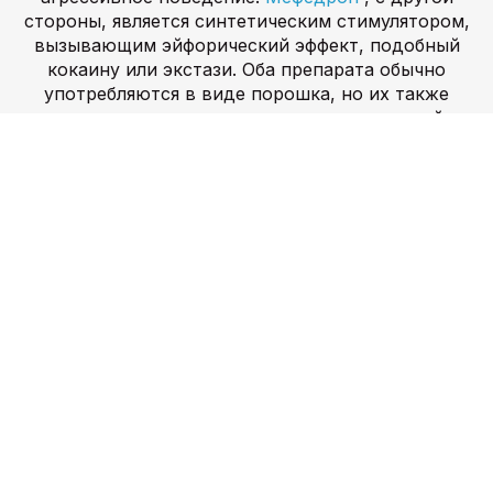
стороны, является синтетическим стимулятором,
вызывающим эйфорический эффект, подобный
кокаину или экстази. Оба препарата обычно
употребляются в виде порошка, но их также
можно курить или вводить путем инъекций.
Использование Alpha PVP и мефедрона может
привести к ряду рисков для здоровья, включая
зависимость, психоз, судороги и даже смерть.
Эти наркотики запрещены в России и отнесены
к веществам Списка I согласно Конвенции ООН о
психотропных веществах.
Экстази и марихуана
—
два наиболее часто употребляемых
рекреационных наркотика в Батайске.
Экстази,
также известный как МДМА
, представляет
собой синтетический наркотик, вызывающий
чувство эйфории, прилив энергии и
эмоциональное тепло. С другой стороны,
марихуана — это натуральный наркотик,
который оказывает целый ряд эффектов,
включая расслабление, изменение чувств и