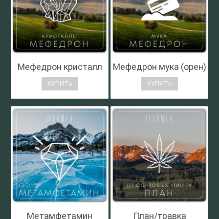
Мефедрон кристалл
Мефедрон мука (орен)
КУПИТЬ
КУПИТЬ
Метамфетамин
План/травка